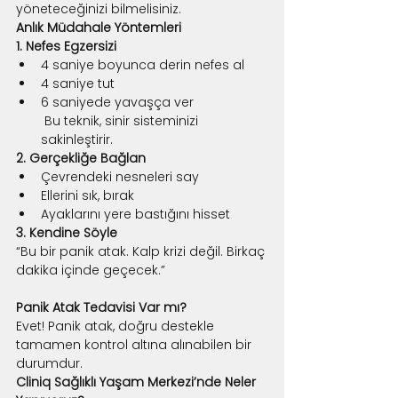
yöneteceğinizi bilmelisiniz.
Anlık Müdahale Yöntemleri
1. Nefes Egzersizi
4 saniye boyunca derin nefes al
4 saniye tut
6 saniyede yavaşça ver
 Bu teknik, sinir sisteminizi 
sakinleştirir.
2. Gerçekliğe Bağlan
Çevrendeki nesneleri say
Ellerini sık, bırak
Ayaklarını yere bastığını hisset
3. Kendine Söyle
“Bu bir panik atak. Kalp krizi değil. Birkaç 
dakika içinde geçecek.”
Panik Atak Tedavisi Var mı?
Evet! Panik atak, doğru destekle 
tamamen kontrol altına alınabilen bir 
durumdur.
Cliniq Sağlıklı Yaşam Merkezi’nde Neler 