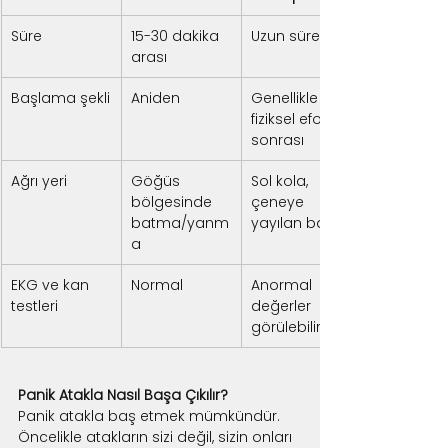
Süre
15-30 dakika 
Uzun sürelidir
arası
Başlama şekli
Aniden
Genellikle 
fiziksel efor 
sonrası
Ağrı yeri
Göğüs 
Sol kola, 
bölgesinde 
çeneye 
batma/yanm
yayılan baskı
a
EKG ve kan 
Normal
Anormal 
testleri
değerler 
görülebilir
Panik Atakla Nasıl Başa Çıkılır?
Panik atakla baş etmek mümkündür. 
Öncelikle atakların sizi değil, sizin onları 