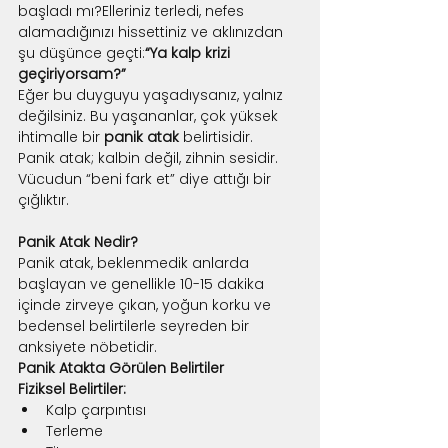
başladı mı?Elleriniz terledi, nefes 
alamadığınızı hissettiniz ve aklınızdan 
şu düşünce geçti:
“Ya kalp krizi 
geçiriyorsam?”
Eğer bu duyguyu yaşadıysanız, yalnız 
değilsiniz. Bu yaşananlar, çok yüksek 
ihtimalle bir 
panik atak
 belirtisidir.
Panik atak; kalbin değil, zihnin sesidir. 
Vücudun “beni fark et” diye attığı bir 
çığlıktır.
Panik Atak Nedir?
Panik atak, beklenmedik anlarda 
başlayan ve genellikle 10-15 dakika 
içinde zirveye çıkan, yoğun korku ve 
bedensel belirtilerle seyreden bir 
anksiyete nöbetidir.
Panik Atakta Görülen Belirtiler
Fiziksel Belirtiler:
Kalp çarpıntısı
Terleme