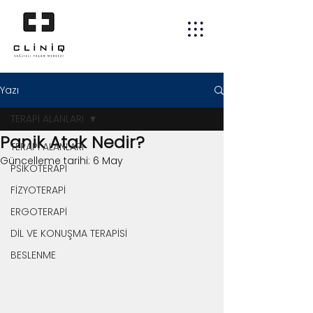
Yazı
TERAPİ ALANLARI
Panik Atak Nedir?
TERAPİ ALANLARI
Güncelleme tarihi:
6 May
PSİKOTERAPİ
FİZYOTERAPİ
ERGOTERAPİ
DİL VE KONUŞMA TERAPİSİ
BESLENME