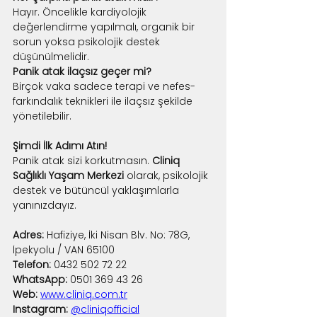
Hayır. Öncelikle kardiyolojik 
değerlendirme yapılmalı, organik bir 
sorun yoksa psikolojik destek 
düşünülmelidir.
Panik atak ilaçsız geçer mi?
Birçok vaka sadece terapi ve nefes-
farkındalık teknikleri ile ilaçsız şekilde 
yönetilebilir.
Şimdi İlk Adımı Atın!
Panik atak sizi korkutmasın. 
Cliniq 
Sağlıklı Yaşam Merkezi
 olarak, psikolojik 
destek ve bütüncül yaklaşımlarla 
yanınızdayız.
Adres:
 Hafiziye, İki Nisan Blv. No: 78G, 
İpekyolu / VAN 65100
Telefon:
 0432 502 72 22 
WhatsApp:
 0501 369 43 26
Web:
www.cliniq.com.tr
Instagram:
@cliniqofficial