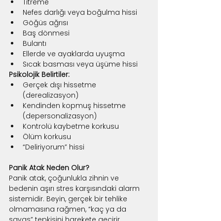
Titreme
Nefes darlığı veya boğulma hissi
Göğüs ağrısı
Baş dönmesi
Bulantı
Ellerde ve ayaklarda uyuşma
Sıcak basması veya üşüme hissi
Psikolojik Belirtiler:
Gerçek dışı hissetme 
(derealizasyon)
Kendinden kopmuş hissetme 
(depersonalizasyon)
Kontrolü kaybetme korkusu
Ölüm korkusu
“Deliriyorum” hissi
Panik Atak Neden Olur?
Panik atak, çoğunlukla zihnin ve 
bedenin aşırı stres karşısındaki alarm 
sistemidir. Beyin, gerçek bir tehlike 
olmamasına rağmen, “kaç ya da 
savaş” tepkisini harekete geçirir.