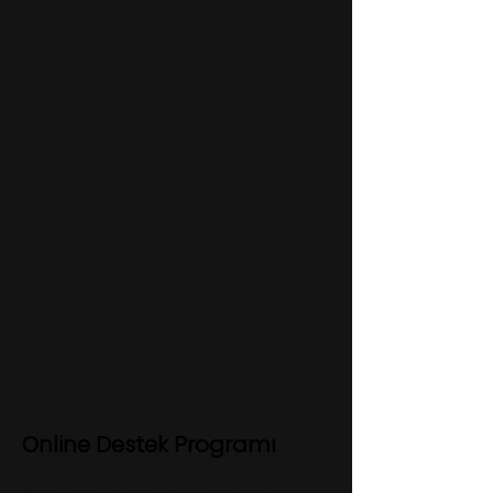
Program içeriği:
İlk beslenme değerlendirmesi
Kişiye özel beslenme planı
Düzenli takip görüşmeleri
Ölçüm ve gelişim takibi
Günlük yaşama uygun pratik
öneriler
Kimler için uygundur?
Kilo kontrolü sağlamak isteyenler,
sağlıklı beslenme alışkanlığı
kazanmak isteyenler,
çocuk/ergen/yetişkin beslenmesi
konusunda destek almak isteyenler.
Online Destek Programı