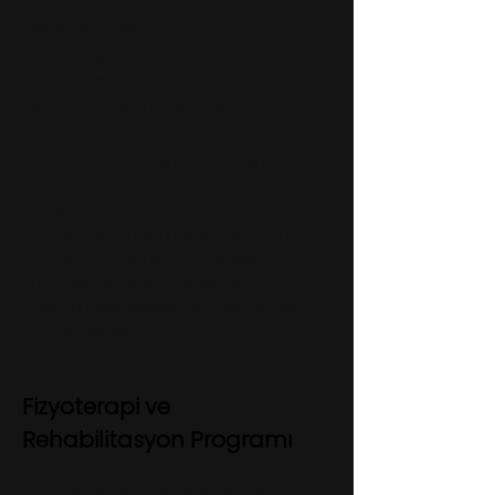
Program içeriği:
Ön görüşme
İhtiyaç analizi
Kişiye özel görüşme planı
Düzenli terapi seansları
Süreç değerlendirme görüşmeleri
Kimler için uygundur?
Duygusal zorlanmalar yaşayan
çocuklar, ergenler ve yetişkinler;
stres, kaygı, ilişki problemleri veya
yaşam değişiklikleriyle baş etmek
isteyen kişiler.
Fizyoterapi ve
Rehabilitasyon Programı
Fizyoterapi ve Rehabilitasyon