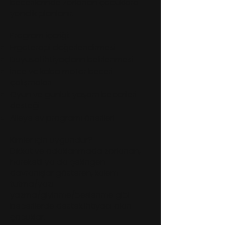
becerilerinde zorlanan çocuklara
yönelik planlanır.
Program içeriği:
Ergoterapi değerlendirmesi
Duyusal ihtiyaçların belirlenmesi
İnce ve kaba motor beceri
çalışmaları
Oyun ve günlük yaşam becerileri
desteği
Aileye ev programı önerileri
Kimler için uygundur?
Dikkat ve odaklanmada zorlanan,
hareketli ya da çekingen
davranışlar gösteren, kalem
tutma/yazı
yazma/giyinme/beslenme gibi
becerilerde destek ihtiyacı olan
çocuklar.