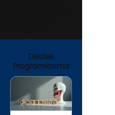
hedefleri ve değerlendirme
sonucuna göre planlanır.
Size veya çocuğunuza en uygun
programı belirlemek için ön
görüşme randevusu
oluşturabilirsiniz.
Destek
Programlarımız