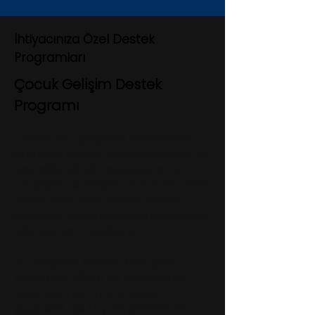
İhtiyacınıza Özel Destek
Programları
​​​​​​Çocuk Gelişim Destek
Programı
Çocukların gelişimsel ihtiyaçlarını
bütüncül şekilde değerlendirmek ve
desteklemek için oluşturulan bu
program; dil, iletişim, motor beceriler,
dikkat, duyusal süreçler, sosyal
beceriler ve günlük yaşam becerileri
gibi alanlara odaklanır.
Bu program özellikle konuşma
gecikmesi, dikkat ve odaklanma
sorunları, ince motor beceri
güçlükleri, okul uyum problemleri,