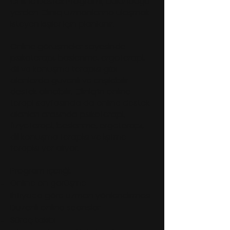
Online Destek Programı; bulunduğu
yerden Cliniq uzmanlarına ulaşmak
isteyen kişiler için planlanır.
Online görüşmeler sayesinde
psikoterapi, beslenme, ergoterapi,
dil ve konuşma terapisi gibi
alanlarda güvenli ve erişilebilir
destek alınabilir. Cliniq’in online
terapi sayfasında da online destek
alanları arasında psikoterapi,
fizyoterapi, beslenme, ergoterapi,
dil konuşma terapisi ve işitme
terapisi yer alıyor.
Program içeriği:
Online ön görüşme
İhtiyaca göre uzman yönlendirmesi
Düzenli online seanslar
Süreç takibi