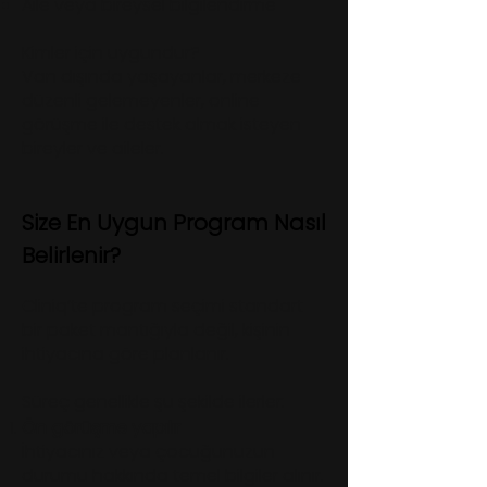
Aile veya bireysel bilgilendirme
Kimler için uygundur?
Van dışında yaşayanlar, merkeze
düzenli gelemeyenler, online
görüşme ile destek almak isteyen
bireyler ve aileler.
Size En Uygun Program Nasıl
Belirlenir?
Cliniq’te program seçimi standart
bir paket mantığıyla değil, kişinin
ihtiyacına göre planlanır.
Süreç genellikle şu şekilde ilerler:
Ön görüşme yapılır
İhtiyacınız veya çocuğunuzun
durumu hakkında temel bilgiler alınır.