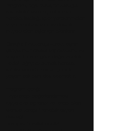
Programı; ağrı, duruş bozukluğu,
kas-iskelet sistemi problemleri,
hareket kısıtlılığı, spor yaralanmaları
veya ameliyat sonrası destek
ihtiyacı olan kişiler için planlanır.
Cliniq’te fizyoterapi süreci; kişinin
şikâyetine, hareket kapasitesine ve
yaşam tarzına göre değerlendirilir.
Hedef; ağrıyı azaltmak, hareket
kabiliyetini artırmak ve günlük
yaşam kalitesini desteklemektir.
Program içeriği:
Fizyoterapi değerlendirmesi
Kişiye özel egzersiz ve terapi planı
Manuel terapi / rehabilitasyon
desteği
Duruş ve hareket analizi
Düzenli takip görüşmeleri