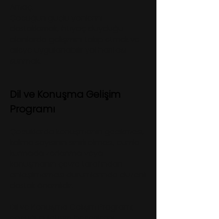
Amaç:
Çocuğun güçlü yönlerini
desteklemek, ihtiyaç duyduğu
alanlarda gelişimini takip etmek ve
aileye uygulanabilir yol haritası
sunmak.
Dil ve Konuşma Gelişim
Programı
Çocuklarda konuşmanın gecikmesi,
kelime sayısının sınırlı olması, cümle
kurmada zorlanma veya
konuşmanın çevre tarafından
anlaşılmaması durumlarında düzenli
destek önemlidir.
Dil ve Konuşma Gelişim Programı;
çocuğun iletişim becerilerini,