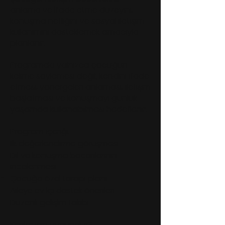
anlama ve ifade etme düzeyini,
konuşma netliğini ve sosyal iletişim
kullanımını desteklemek amacıyla
planlanır.
Programda yalnızca çocuğun
kelime söylemesi değil; kendini ifade
etmesi, yönergeleri anlaması, iletişim
başlatması ve konuşmayı günlük
yaşamda kullanabilmesi hedeflenir.
Program içeriği:
İlk değerlendirme görüşmesi
Dil ve konuşma becerilerinin
incelenmesi
Çocuğa özel terapi planı
Aileye ev içi destek önerileri
Düzenli gelişim takibi
Kimler için uygundur?