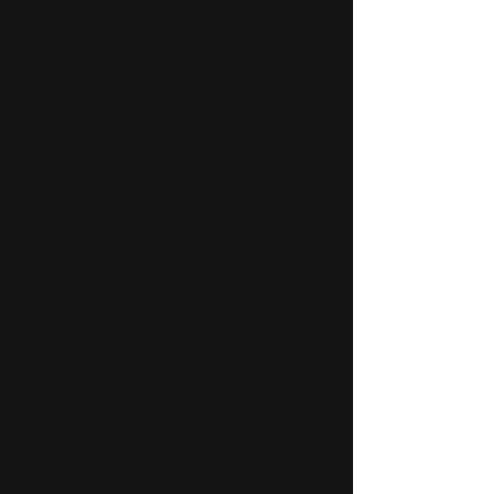
sosyal iletişim zorlukları veya
gelişimsel destek ihtiyacı olan
çocuklar için uygundur.
Program kapsamında çocuğun
ihtiyaçlarına göre aşağıdaki
alanlardan destek alınabilir:
Ergoterapi
Dil ve konuşma terapisi
Psikolojik destek
Fizyoterapi
Aile bilgilendirme görüşmeleri
Kimler için uygundur?
Gelişimsel olarak desteklenmesi
gereken çocuklar, okul öncesi ve
okul çağı çocukları, günlük yaşam
ve öğrenme becerilerinde zorlanan
çocuklar.