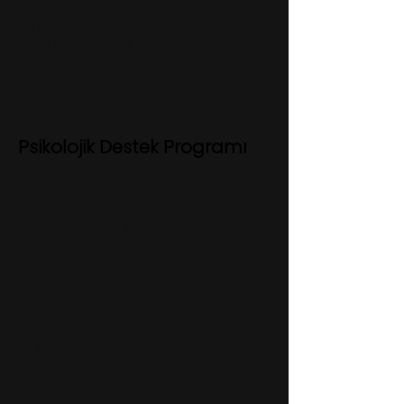
Amaç:
Çocuğun günlük yaşama, okula ve
sosyal ortamlara daha bağımsız ve
rahat katılımını desteklemek.
Psikolojik Destek Programı
Psikolojik Destek Programı; çocuklar,
ergenler ve yetişkinler için duygusal,
davranışsal ve ilişkisel süreçleri
anlamaya ve yönetmeye yardımcı
olmak amacıyla planlanır.
Kaygı, stres, özgüven sorunları,
sınav kaygısı, uyum problemleri, aile
içi iletişim, duygu düzenleme ve
yaşam geçişleri gibi konularda
profesyonel destek sunulur.