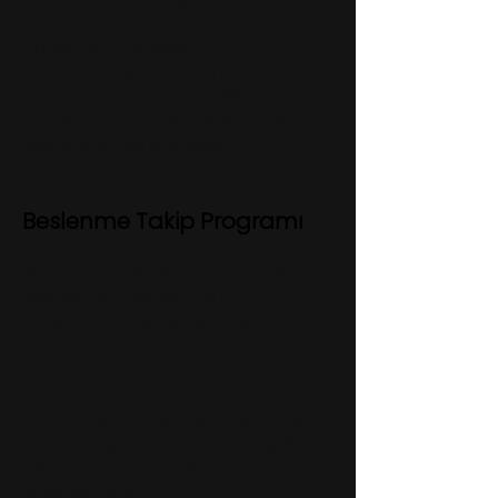
Kimler için uygundur?
Bel, boyun, sırt ve eklem ağrısı
yaşayanlar; hareket kısıtlılığı olanlar;
ameliyat sonrası rehabilitasyon
desteği almak isteyenler.
Beslenme Takip Programı
Beslenme Takip Programı; kişinin
yaşam tarzı, sağlık durumu,
hedefleri ve ihtiyaçlarına göre
planlanan düzenli diyetisyen
desteği içerir.
Amaç yalnızca kilo vermek ya da
almak değil; sürdürülebilir, sağlıklı ve
kişiye uygun bir beslenme düzeni
oluşturmaktır.