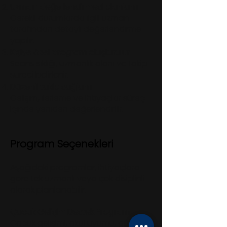
Uzman değerlendirmesi planlanır
Gerekli durumlarda ilgili uzman
tarafından detaylı değerlendirme
yapılır.
Kişiye özel program oluşturulur
Seans sıklığı, uzmanlık alanı ve takip
süreci belirlenir.
Düzenli takip sağlanır
Gelişim, ilerleme ve ihtiyaçlar süreç
içinde yeniden değerlendirilir.
Program Seçenekleri
Aşağıdaki programlar, ihtiyaçlara
göre tek uzmanlı veya çok disiplinli
olarak planlanabilir:
Çocuk Gelişim Destek Programı
Çocuk gelişimi, okul uyumu, günlük