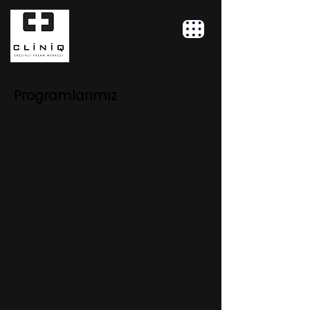
Programlarımız
Cliniq’te programlar; çocuklar,
yetişkinler ve ailelerin ihtiyaçlarına
göre yapılandırılmış, düzenli takip ve
uzman desteği içeren bütüncül
süreçlerdir. Tek seanslık
görüşmelerin yanında, gelişimi takip
etmeye, süreci daha düzenli
yönetmeye ve farklı uzmanlık
alanlarını bir araya getirmeye
yardımcı olan program seçenekleri
sunuyoruz.
Her program; kişinin yaşı, ihtiyaçları,