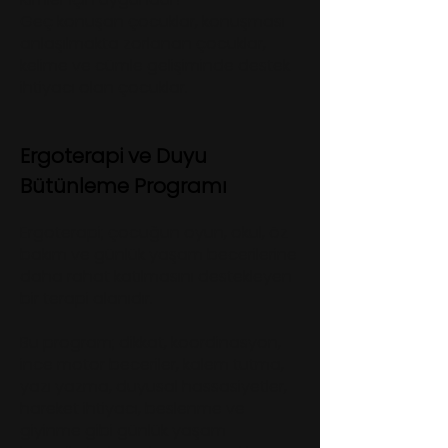
Geç konuşan çocuklar, konuşması
anlaşılmakta zorlanan çocuklar,
kelime ve cümle gelişiminde destek
ihtiyacı olan çocuklar.
Ergoterapi ve Duyu
Bütünleme Programı
Ergoterapi; çocuğun oyun, okul, öz
bakım ve günlük yaşam becerilerine
daha rahat katılmasını destekleyen
bir terapi alanıdır.
Bu program; dikkat, koordinasyon,
ince motor beceriler, kalem tutma,
yazı yazma, duyusal hassasiyetler,
hareket ihtiyacı, beslenme ve
giyinme gibi günlük yaşam