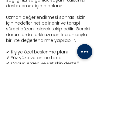
sağlığınızı ve günlük yaşam kalitenizi
desteklemek için planlanır.
Uzman değerlendirmesi sonrası sizin
için hedefler net belirlenir ve terapi
süreci düzenli olarak takip edilir. Gerekli
durumlarda farklı uzmanlık alanlarıyla
birlikte değerlendirme yapılabilir.
✔ Kişiye özel beslenme planı
✔ Yüz yüze ve online takip
✔ Çocuk, ergen ve yetişkin desteği
✔ Gizlilik ve güven içinde süreç takibi
✔ Bütüncül sağlık yaklaşımı
✔ Van'da kolay ulaşılabilir konum
Diyet Değil, Size Uygun Sağlıklı
Yaşam Planı
Beslenme süreci yalnızca tartıdaki
rakamla ilgili değildir. Enerji seviyeniz,
uyku düzeniniz, sindirim sağlığınız,