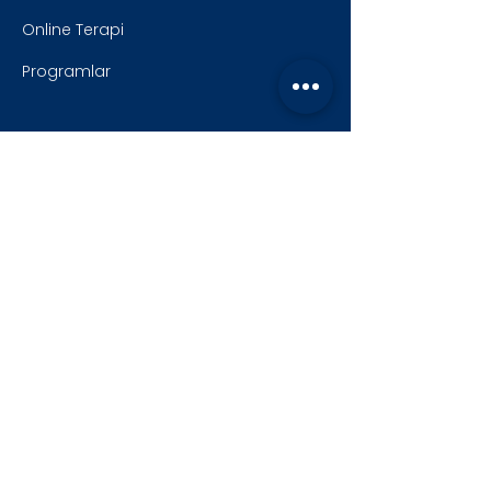
Online Terapi
Programlar
Yasal
Gizlilik Politikası
KVKK Aydınlatma Metni
Mesafeli Satış Sözleşmesi
Açık Rıza Metni
Çerez Politikası