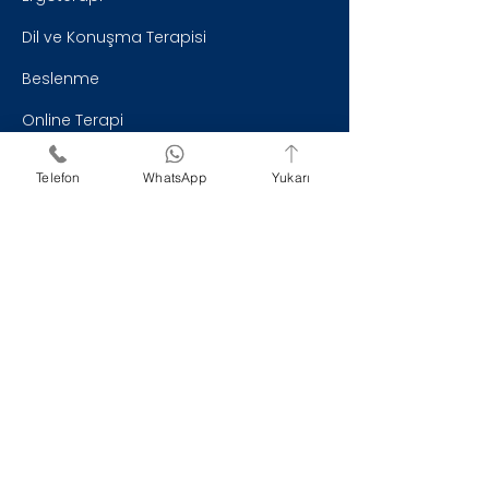
Dil ve Konuşma Terapisi
Beslenme
Online Terapi
Programlar
Telefon
WhatsApp
Yukarı
Yasal
Gizlilik Politikası
KVKK Aydınlatma Metni
Mesafeli Satış Sözleşmesi
Açık Rıza Metni