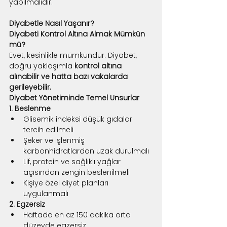
yapılmalıdır.
Diyabetle Nasıl Yaşanır?
Diyabeti Kontrol Altına Almak Mümkün 
mü?
Evet, kesinlikle mümkündür. Diyabet, 
doğru yaklaşımla 
kontrol altına 
alınabilir ve hatta bazı vakalarda 
gerileyebilir.
Diyabet Yönetiminde Temel Unsurlar
1. Beslenme
Glisemik indeksi düşük gıdalar 
tercih edilmeli
Şeker ve işlenmiş 
karbonhidratlardan uzak durulmalı
Lif, protein ve sağlıklı yağlar 
açısından zengin beslenilmeli
Kişiye özel diyet planları 
uygulanmalı
2. Egzersiz
Haftada en az 150 dakika orta 
düzeyde egzersiz