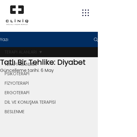
Yazı
TERAPİ ALANLARI
Tatlı Bir Tehlike: Diyabet
TERAPİ ALANLARI
Güncelleme tarihi:
6 May
PSİKOTERAPİ
FİZYOTERAPİ
ERGOTERAPİ
DİL VE KONUŞMA TERAPİSİ
BESLENME