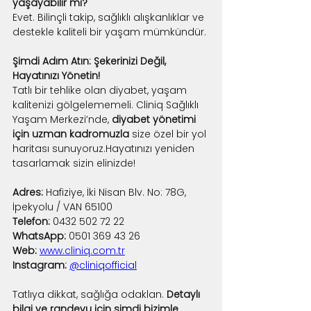
yaşayabilir mi?
Evet. Bilinçli takip, sağlıklı alışkanlıklar ve 
destekle kaliteli bir yaşam mümkündür.
Şimdi Adım Atın: Şekerinizi Değil, 
Hayatınızı Yönetin!
Tatlı bir tehlike olan diyabet, yaşam 
kalitenizi gölgelememeli. Cliniq Sağlıklı 
Yaşam Merkezi’nde, 
diyabet yönetimi 
için uzman kadromuzla
 size özel bir yol 
haritası sunuyoruz.Hayatınızı yeniden 
tasarlamak sizin elinizde!
Adres:
 Hafiziye, İki Nisan Blv. No: 78G, 
İpekyolu / VAN 65100
Telefon:
 0432 502 72 22
WhatsApp:
 0501 369 43 26
Web:
www.cliniq.com.tr
Instagram:
@cliniqofficial
Tatlıya dikkat, sağlığa odaklan. 
Detaylı 
bilgi ve randevu için şimdi bizimle 