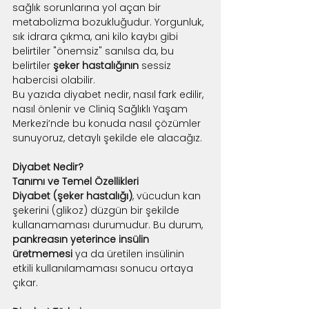
sağlık sorunlarına yol açan bir 
metabolizma bozukluğudur. Yorgunluk, 
sık idrara çıkma, ani kilo kaybı gibi 
belirtiler "önemsiz" sanılsa da, bu 
belirtiler 
şeker hastalığının
 sessiz 
habercisi olabilir.
Bu yazıda diyabet nedir, nasıl fark edilir, 
nasıl önlenir ve Cliniq Sağlıklı Yaşam 
Merkezi’nde bu konuda nasıl çözümler 
sunuyoruz, detaylı şekilde ele alacağız.
Diyabet Nedir?
Tanımı ve Temel Özellikleri
Diyabet (şeker hastalığı)
, vücudun kan 
şekerini (glikoz) düzgün bir şekilde 
kullanamaması durumudur. Bu durum, 
pankreasın yeterince insülin 
üretmemesi
 ya da üretilen insülinin 
etkili kullanılamaması sonucu ortaya 
çıkar.