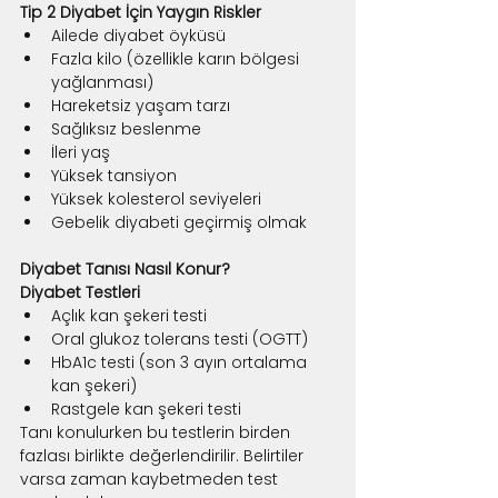
Tip 2 Diyabet İçin Yaygın Riskler
Ailede diyabet öyküsü
Fazla kilo (özellikle karın bölgesi 
yağlanması)
Hareketsiz yaşam tarzı
Sağlıksız beslenme
İleri yaş
Yüksek tansiyon
Yüksek kolesterol seviyeleri
Gebelik diyabeti geçirmiş olmak
Diyabet Tanısı Nasıl Konur?
Diyabet Testleri
Açlık kan şekeri testi
Oral glukoz tolerans testi (OGTT)
HbA1c testi (son 3 ayın ortalama 
kan şekeri)
Rastgele kan şekeri testi
Tanı konulurken bu testlerin birden 
fazlası birlikte değerlendirilir. Belirtiler 
varsa zaman kaybetmeden test 