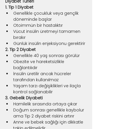
Diyabet Türleri
1. Tip 1 Diyabet
Genellikle çocukluk veya gençlik 
döneminde başlar
Otoimmün bir hastalıktır
Vücut insülin üretmeyi tamamen 
bırakır
Günlük insülin enjeksiyonu gerektirir
2. Tip 2 Diyabet
Genellikle 40 yaş sonrası görülür
Obezite ve hareketsizlikle 
bağlantılıdır
İnsülin üretilir ancak hücreler 
tarafından kullanılmaz
Yaşam tarzı değişiklikleri ve ilaçla 
kontrol sağlanabilir
3. Gebelik Diyabeti
Hamilelik sırasında ortaya çıkar
Doğum sonrası genellikle kaybolur 
ama Tip 2 diyabet riskini artırır
Anne ve bebek sağlığı için dikkatle 
takip edilmelidir