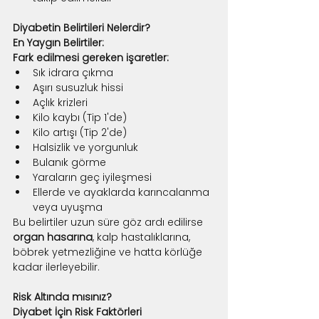
Diyabetin Belirtileri Nelerdir?
En Yaygın Belirtiler:
Fark edilmesi gereken işaretler:
Sık idrara çıkma
Aşırı susuzluk hissi
Açlık krizleri
Kilo kaybı (Tip 1'de)
Kilo artışı (Tip 2'de)
Halsizlik ve yorgunluk
Bulanık görme
Yaraların geç iyileşmesi
Ellerde ve ayaklarda karıncalanma 
veya uyuşma
Bu belirtiler uzun süre göz ardı edilirse 
organ hasarına
, kalp hastalıklarına, 
böbrek yetmezliğine ve hatta körlüğe 
kadar ilerleyebilir.
Risk Altında mısınız?
Diyabet İçin Risk Faktörleri