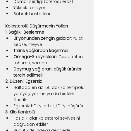
Damar sertliği (ateroskleroz)
Yüksek tansiyon
Böbrek hastalıkları
Kolesterolü Düşürmenin Yolları
1. Sağlıklı Beslenme
Lif yönünden zengin gıdalar:
 Yulaf, 
sebze, meyve
Trans yağlardan kaçınma
Omega-3 kaynakları:
 Ceviz, keten 
tohumu, somon
Doymuş yağ oranı düşük ürünler 
tercih edilmeli
2. Düzenli Egzersiz
Haftada en az 150 dakika tempolu 
yürüyüş, yüzme ya da bisiklet 
önerilir
Egzersiz HDL’yi artırır, LDL’yi düşürür
3. Kilo Kontrolü
Fazla kilolar kolesterol seviyesini 
doğrudan etkiler
Vücut kitle indeksi dengede 