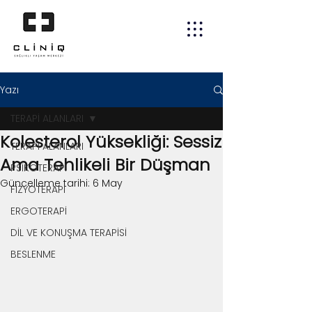
Yazı
TERAPİ ALANLARI
Kolesterol Yüksekliği: Sessiz
TERAPİ ALANLARI
Ama Tehlikeli Bir Düşman
PSİKOTERAPİ
Güncelleme tarihi:
6 May
FİZYOTERAPİ
ERGOTERAPİ
DİL VE KONUŞMA TERAPİSİ
BESLENME