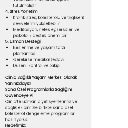
tutulmalıdır
4. Stres Yönetimi
Kronik stres, kolesterolü ve trigliserit 
seviyelerini yükseltebilir
Meditasyon, nefes egzersizleri ve 
psikolojik destek önemlidir
5. Uzman Desteği
Beslenme ve yaşam tarzı 
planlaması
Gerekirse medikal tedavi
Düzenli kontrol ve takip
Cliniq Sağlıklı Yaşam Merkezi Olarak 
Yanınızdayız!
Sana Özel Programlarla Sağlığını 
Güvenceye Al
Cliniq’te uzman diyetisyenlerimiz ve 
sağlık ekibimizle birlikte sana özel 
kolesterol dengeleme programları 
hazırlıyoruz.
Hedefimiz: