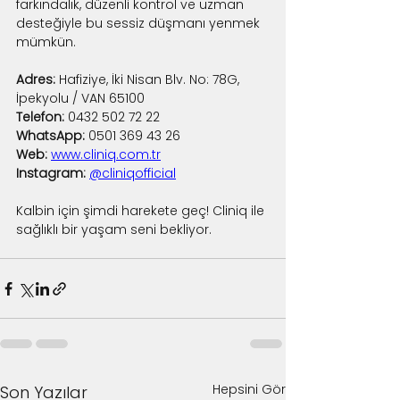
farkındalık, düzenli kontrol ve uzman 
desteğiyle bu sessiz düşmanı yenmek 
mümkün.
Adres:
 Hafiziye, İki Nisan Blv. No: 78G, 
İpekyolu / VAN 65100
Telefon:
 0432 502 72 22
WhatsApp:
 0501 369 43 26
Web:
www.cliniq.com.tr
Instagram:
@cliniqofficial
Kalbin için şimdi harekete geç! Cliniq ile 
sağlıklı bir yaşam seni bekliyor.
Hepsini Gör
Son Yazılar