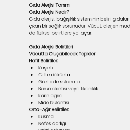
Gıda Alerjisi Tanımı
Gıda Alerjisi Nedir?
Gıda alerjisi, bağışıklık sisteminin belirli gıdal
çıkan bir sağlık sorunudur. Vücut, alerjen mad
da fiziksel belirtilere yol açar.
Gıda Alerjisi Belirtileri
Vücutta Oluşabilecek Tepkiler
Hafif Belirtiler:
Kaşıntı
Ciltte döküntü
Gözlerde sulanma
Burun akıntısı veya tıkanıklık
Karın ağrısı
Mide bulantısı
Orta–Ağır Belirtiler:
Kusma
Nefes darlığı