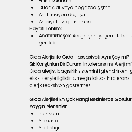
Hırıltılı solunum
Dudak, dil veya boğazda şişme
Ani tansiyon düşüşü
Anksiyete ve panik hissi
Hayati Tehlike:
Anafilaktik şok:
 Ani gelişen, yaşamı tehdit
gerektirir.
Gıda Alerjisi ile Gıda Hassasiyeti Aynı Şey mi?
Sık Karıştırılan Bir Durum: İntolerans mı, Alerji mi
Gıda alerjisi
, bağışıklık sistemini ilgilendirirken; 
g
eksiklikleriyle ilgilidir. Örneğin laktoz intolera
alerjik reaksiyon göstermez.
Gıda Alerjileri En Çok Hangi Besinlerde Görülür
Yaygın Alerjenler
İnek sütü
Yumurta
Yer fıstığı