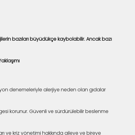
lerin bazıları büyüdükçe kaybolabilir. Ancak bazı 
Yaklaşımı
nasyon denemeleriyle alerjiye neden olan gıdalar 
ngesi korunur. Güvenli ve sürdürülebilir beslenme 
rı ve kriz yönetimi hakkında aileye ve bireye 