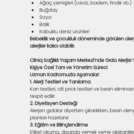
Ağaç yemişleri (ceviz, badem, fındık vb.)
Buğday
Soya
Balık
Kabuklu deniz ürünleri
Bebeklik ve çocukluk döneminde görülen alerji
alerjiler kalıcı olabilir.
Cliniq Sağlıklı Yaşam Merkezi'nde Gıda Alerjisi 
Kişiye Özel Tanı ve Yönetim Süreci
Uzman Kadromuzla Aşamalar:
1. Alerji Testleri ve Tanılama
Kan testleri, cilt prick testleri ve besin elimi
tespit edilir.
2. Diyetisyen Desteği
Alerjen gıdalar diyetten çıkarılırken, besin de
planları hazırlanır.
3. Eğitim ve Bilinçlendirme
Etiket okuma, dışarıda yemek yeme alışkanlıkla