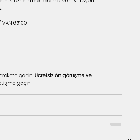
 olarak; uzman hekimlerimiz ve diyetisyen 
z.
u / VAN 65100
arekete geçin. 
Ücretsiz ön görüşme ve 
letişime geçin.