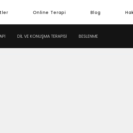
tler
Online Terapi
Blog
Ha
APİ
DİL VE KONUŞMA TERAPİSİ
BESLENME