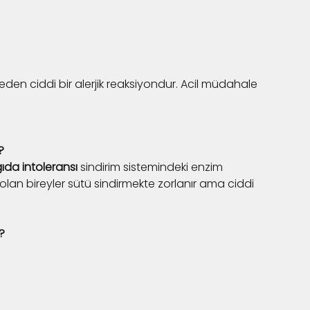
 eden ciddi bir alerjik reaksiyondur. Acil müdahale 
?
ıda intoleransı
 sindirim sistemindeki enzim 
nsı olan bireyler sütü sindirmekte zorlanır ama ciddi 
?