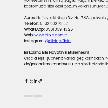
yönetebilirsiniz. Cliniq Sağlıklı Yaşam Merkezi
kadromuzla size özel çözüm yolları sunuyoru
Adres:
 Hafiziye, İki Nisan Blv. No: 78G, İpekyol
Telefon:
 0432 502 72 22
WhatsApp:
 0501 369 43 26
Web:
www.cliniq.com.tr
Instagram:
@cliniqofficial
Bir Lokma Bile Hayatınızı Etkilemesin!
Gıda alerjisi şüpheniz varsa, geç kalmadan h
değerlendirme randevusu
 için şimdi bizimle i